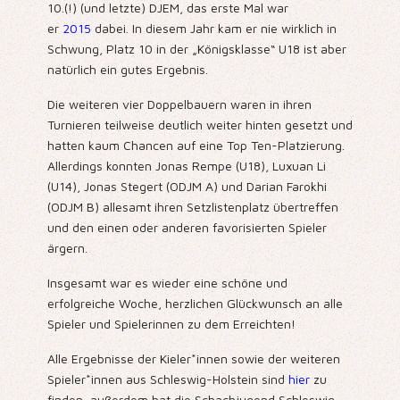
10.(!) (und letzte) DJEM, das erste Mal war
er
2015
dabei. In diesem Jahr kam er nie wirklich in
Schwung, Platz 10 in der „Königsklasse“ U18 ist aber
natürlich ein gutes Ergebnis.
Die weiteren vier Doppelbauern waren in ihren
Turnieren teilweise deutlich weiter hinten gesetzt und
hatten kaum Chancen auf eine Top Ten-Platzierung.
Allerdings konnten Jonas Rempe (U18), Luxuan Li
(U14), Jonas Stegert (ODJM A) und Darian Farokhi
(ODJM B) allesamt ihren Setzlistenplatz übertreffen
und den einen oder anderen favorisierten Spieler
ärgern.
Insgesamt war es wieder eine schöne und
erfolgreiche Woche, herzlichen Glückwunsch an alle
Spieler und Spielerinnen zu dem Erreichten!
Alle Ergebnisse der Kieler*innen sowie der weiteren
Spieler*innen aus Schleswig-Holstein sind
hier
zu
finden, außerdem hat die Schachjugend Schleswig-