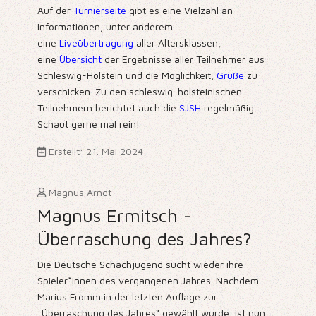
Auf der
Turnierseite
gibt es eine Vielzahl an
Informationen, unter anderem
eine
Liveübertragung
aller Altersklassen,
eine
Übersicht
der Ergebnisse aller Teilnehmer aus
Schleswig-Holstein und die Möglichkeit,
Grüße
zu
verschicken. Zu den schleswig-holsteinischen
Teilnehmern berichtet auch die
SJSH
regelmäßig.
Schaut gerne mal rein!
Erstellt: 21. Mai 2024
Magnus Arndt
Magnus Ermitsch -
Überraschung des Jahres?
Die Deutsche Schachjugend sucht wieder ihre
Spieler*innen des vergangenen Jahres. Nachdem
Marius Fromm in der letzten Auflage
zur
„Überraschung des Jahres“ gewählt wurde
, ist nun