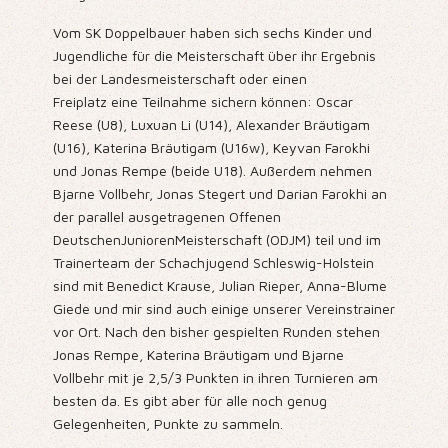
Vom SK Doppelbauer haben sich sechs Kinder und
Jugendliche für die Meisterschaft über ihr Ergebnis
bei der Landesmeisterschaft oder einen
Freiplatz eine Teilnahme sichern können: Oscar
Reese (U8), Luxuan Li (U14), Alexander Bräutigam
(U16), Katerina Bräutigam (U16w), Keyvan Farokhi
und Jonas Rempe (beide U18). Außerdem nehmen
Bjarne Vollbehr, Jonas Stegert und Darian Farokhi an
der parallel ausgetragenen Offenen
DeutschenJuniorenMeisterschaft (ODJM) teil und im
Trainerteam der Schachjugend Schleswig-Holstein
sind mit Benedict Krause, Julian Rieper, Anna-Blume
Giede und mir sind auch einige unserer Vereinstrainer
vor Ort. Nach den bisher gespielten Runden stehen
Jonas Rempe, Katerina Bräutigam und Bjarne
Vollbehr mit je 2,5/3 Punkten in ihren Turnieren am
besten da. Es gibt aber für alle noch genug
Gelegenheiten, Punkte zu sammeln.