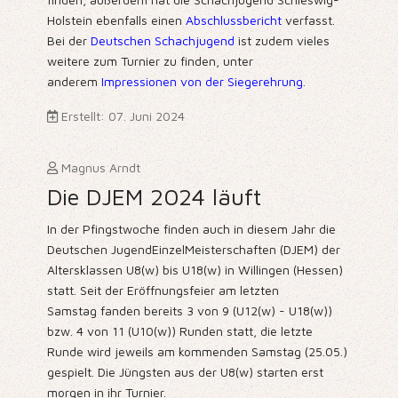
Holstein ebenfalls einen
Abschlussbericht
verfasst.
Bei der
Deutschen Schachjugend
ist zudem vieles
weitere zum Turnier zu finden, unter
anderem
Impressionen von der Siegerehrung
.
Erstellt: 07. Juni 2024
Magnus Arndt
Die DJEM 2024 läuft
In der Pfingstwoche finden auch in diesem Jahr die
Deutschen JugendEinzelMeisterschaften (DJEM) der
Altersklassen U8(w) bis U18(w) in Willingen (Hessen)
statt. Seit der Eröffnungsfeier am letzten
Samstag fanden bereits 3 von 9 (U12(w) - U18(w))
bzw. 4 von 11 (U10(w)) Runden statt, die letzte
Runde wird jeweils am kommenden Samstag (25.05.)
gespielt. Die Jüngsten aus der U8(w) starten erst
morgen in ihr Turnier.