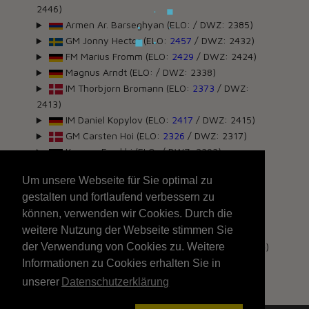
2446)
Armen Ar. Barseghyan (ELO:
/ DWZ: 2385)
GM Jonny Hector (ELO:
2457
/ DWZ: 2432)
FM Marius Fromm (ELO:
2429
/ DWZ: 2424)
Magnus Arndt (ELO:
/ DWZ: 2338)
IM Thorbjorn Bromann (ELO:
2373
/ DWZ:
2413)
IM Daniel Kopylov (ELO:
2417
/ DWZ: 2415)
GM Carsten Hoi (ELO:
2326
/ DWZ: 2317)
Keyvan Farokhi (ELO:
/ DWZ: 2393)
FM Gerrit Hourigan (ELO:
2258
/ DWZ: 2251)
Um unsere Webseite für Sie optimal zu
Mads Boe (ELO:
/ DWZ: 2287)
gestalten und fortlaufend verbessern zu
Mats Beeck (ELO:
/ DWZ: 2220)
können, verwenden wir Cookies. Durch die
FM Ralph Junge (ELO:
2161
/ DWZ: 2147)
weitere Nutzung der Webseite stimmen Sie
Wolfgang Pajeken (ELO:
/ DWZ: 2250)
der Verwendung von Cookies zu. Weitere
FM Magnus Ermitsch (ELO:
2215
/ DWZ: 2224)
Informationen zu Cookies erhalten Sie in
unserer
Datenschutzerklärung