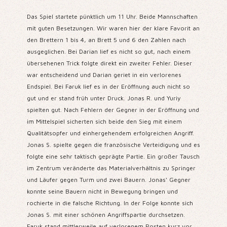
Das Spiel startete pünktlich um 11 Uhr. Beide Mannschaften
mit guten Besetzungen. Wir waren hier der klare Favorit an
den Brettern 1 bis 4, an Brett 5 und 6 den Zahlen nach
ausgeglichen. Bei Darian lief es nicht so gut, nach einem
übersehenen Trick folgte direkt ein zweiter Fehler. Dieser
war entscheidend und Darian geriet in ein verlorenes
Endspiel. Bei Faruk lief es in der Eröffnung auch nicht so
gut und er stand früh unter Druck. Jonas R. und Yuriy
spielten gut. Nach Fehlern der Gegner in der Eröffnung und
im Mittelspiel sicherten sich beide den Sieg mit einem
Qualitätsopfer und einhergehendem erfolgreichen Angriff.
Jonas S. spielte gegen die französische Verteidigung und es
folgte eine sehr taktisch geprägte Partie. Ein großer Tausch
im Zentrum veränderte das Materialverhältnis zu Springer
und Läufer gegen Turm und zwei Bauern. Jonas‘ Gegner
konnte seine Bauern nicht in Bewegung bringen und
rochierte in die falsche Richtung. In der Folge konnte sich
Jonas S. mit einer schönen Angriffspartie durchsetzen.
Faruk stand mittlerweile auf verlorenem Posten kurz vor