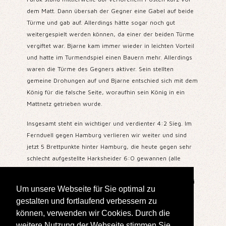
dem Matt. Dann übersah der Gegner eine Gabel auf beide
Türme und gab auf. Allerdings hätte sogar noch gut
weitergespielt werden können, da einer der beiden Türme
vergiftet war. Bjarne kam immer wieder in leichten Vorteil
und hatte im Turmendspiel einen Bauern mehr. Allerdings
waren die Türme des Gegners aktiver. Sein stellten
gemeine Drohungen auf und Bjarne entschied sich mit dem
König für die falsche Seite, woraufhin sein König in ein
Mattnetz getrieben wurde.
Insgesamt steht ein wichtiger und verdienter 4:2 Sieg. Im
Fernduell gegen Hamburg verlieren wir weiter und sind
jetzt 5 Brettpunkte hinter Hamburg, die heute gegen sehr
schlecht aufgestellte Harksheider 6:0 gewannen (alle
Ergebnisse
hier
). Viele Spieler spielen aktuell auch
das
Turnier in Bad Zwischenahn
. Unter anderem sind zwei
Um unsere Webseite für Sie optimal zu
der Kieler Jugendspieler dabei. Alexander spielt ein
gestalten und fortlaufend verbessern zu
herausragendes Turnier mit einem Sieg gegen 2277,
können, verwenden wir Cookies. Durch die
Katerina konnte dem Harksheider Brett 1 Philipp Ziming
weitere Nutzung der Webseite stimmen Sie