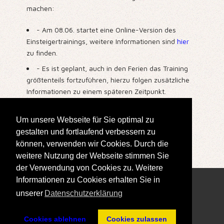
machen:
- Am 08.06. startet eine Online-Version des
Einsteigertrainings, weitere Informationen sind
hier
zu finden.
- Es ist geplant, auch in den Ferien das Training
größtenteils fortzuführen, hierzu folgen zusätzliche
Informationen zu einem späteren Zeitpunkt.
Bei Interesse, Fragen oder Ähnlichem bitte
finn.petersen@sk-doppelbauer.de
kontaktieren.
Um unsere Webseite für Sie optimal zu
gestalten und fortlaufend verbessern zu
Erstellt: 21. Mai 2020
können, verwenden wir Cookies. Durch die
weitere Nutzung der Webseite stimmen Sie
der Verwendung von Cookies zu. Weitere
Informationen zu Cookies erhalten Sie in
unserer
Datenschutzerklärung
Cookies ablehnen
Cookies zulassen