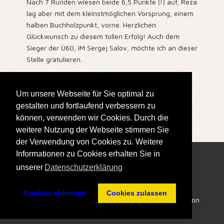
Nach 7 Runden wiesen beide 6,5 Punkte (!) auf, Reza
lag aber mit dem kleinstmöglichen Vorsprung, einem
halben Buchholzpunkt, vorne. Herzlichen
Glückwunsch zu diesem tollen Erfolg! Auch dem
Sieger der Ü60, IM Sergej Salov, möchte ich an dieser
Stelle gratulieren.
Ergebnisse, einige Partien und Bilder sind
hier
zu
finden.
Um unsere Webseite für Sie optimal zu
gestalten und fortlaufend verbessern zu
Erstellt: 24. September 2019
können, verwenden wir Cookies. Durch die
weitere Nutzung der Webseite stimmen Sie
der Verwendung von Cookies zu. Weitere
Informationen zu Cookies erhalten Sie in
unserer
Datenschutzerklärung
Cookies ablehnen
Cookies zulassen
Impressum
- All Rights reserved © SK Doppelbauer Kiel von
1910 e.V. (vorm. auch Turm Kiel) 2026