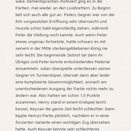
wäre. Dementsprechen motiviert ging es in die
Partien, mal wieder an den Livebrettern. Zu Beginn
ließ sich auch alle gut an: Peters Gegner war von der
ihm vorgesetzten Eröffnung sehr überrascht und
musste schon bald eigenständig ziehen, während
Peter die Stellung noch kannte. Auch wenn Peter
etwas ungenau fortsetzte, hatte schwarz es mit
seinem in der Mitte steckengebliebenen König nie
sehr leicht. Die beginnende Zeitnot tat dann ihr
Übriges und Peter konnte entscheidendes Material
einsammeln. Julian überspielte unterdessen seinen
Gegner im Turmendspiel, übersah dann aber leider
eine komplizierte Gewinnmöglichkeit, wonach am
unentschiedenen Ausgang der Partie nichts mehr zu
ändern war. Also hatten wir schon 1,5 Punkte
zusammen, Henry stand in einem Endspiel leicht
besser, Keyvan die ganze Zeit leicht schlechter. Dann
kippte Henrys Partie plötzlich, nachdem er in einer
forcierten Variante einen wichtigen Zug übersehen
hatte. Auch Keyvan konnte sein schlechteres