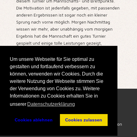
diesem Turnier um Mannschafts- und Brettpunkte.
Die Motivation ist jedenfalls gegeben, mit passenden
anderen Ergebnissen ist sogar noch ein kleiner
Sprung nach vorne möglich. Morgen Nachmittag
wissen wir mehr, aber unabhängig vom morgigen
Ergebnis hat die Mannschaft ein gutes Turnier
gespielt und einige tolle Leistungen gezeigt,
insbesondere natürlich der Zweitrundensieg gegen
den Reideburger SV.
Um unsere Webseite für Sie optimal zu
gestalten und fortlaufend verbessern zu
Erstellt: 09. September 2019
können, verwenden wir Cookies. Durch die
weitere Nutzung der Webseite stimmen Sie
der Verwendung von Cookies zu. Weitere
Informationen zu Cookies erhalten Sie in
unserer
Datenschutzerklärung
Cookies ablehnen
Cookies zulassen
Impressum
- All Rights reserved © SK Doppelbauer Kiel von
1910 e.V. (vorm. auch Turm Kiel) 2026