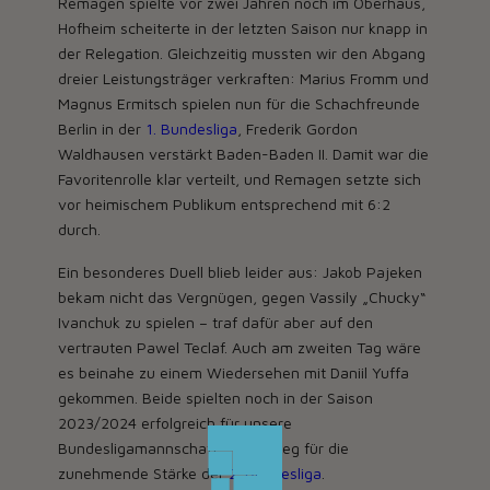
Remagen spielte vor zwei Jahren noch im Oberhaus,
Hofheim scheiterte in der letzten Saison nur knapp in
der Relegation. Gleichzeitig mussten wir den Abgang
dreier Leistungsträger verkraften: Marius Fromm und
Magnus Ermitsch spielen nun für die Schachfreunde
Berlin in der
1. Bundesliga
, Frederik Gordon
Waldhausen verstärkt Baden-Baden II. Damit war die
Favoritenrolle klar verteilt, und Remagen setzte sich
vor heimischem Publikum entsprechend mit 6:2
durch.
Ein besonderes Duell blieb leider aus: Jakob Pajeken
bekam nicht das Vergnügen, gegen Vassily „Chucky“
Ivanchuk zu spielen – traf dafür aber auf den
vertrauten Pawel Teclaf. Auch am zweiten Tag wäre
es beinahe zu einem Wiedersehen mit Daniil Yuffa
gekommen. Beide spielten noch in der Saison
2023/2024 erfolgreich für unsere
Bundesligamannschaft – ein Beleg für die
zunehmende Stärke der
2. Bundesliga
.