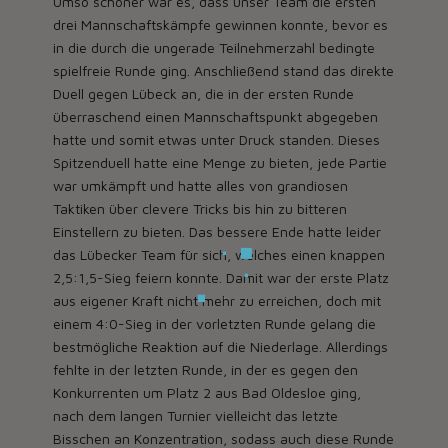
Umso schöner war es, dass unser Team die ersten
drei Mannschaftskämpfe gewinnen konnte, bevor es
in die durch die ungerade Teilnehmerzahl bedingte
spielfreie Runde ging. Anschließend stand das direkte
Duell gegen Lübeck an, die in der ersten Runde
überraschend einen Mannschaftspunkt abgegeben
hatte und somit etwas unter Druck standen. Dieses
Spitzenduell hatte eine Menge zu bieten, jede Partie
war umkämpft und hatte alles von grandiosen
Taktiken über clevere Tricks bis hin zu bitteren
Einstellern zu bieten. Das bessere Ende hatte leider
das Lübecker Team für sich, welches einen knappen
2,5:1,5-Sieg feiern konnte. Damit war der erste Platz
aus eigener Kraft nicht mehr zu erreichen, doch mit
einem 4:0-Sieg in der vorletzten Runde gelang die
bestmögliche Reaktion auf die Niederlage. Allerdings
fehlte in der letzten Runde, in der es gegen den
Konkurrenten um Platz 2 aus Bad Oldesloe ging,
nach dem langen Turnier vielleicht das letzte
Bisschen an Konzentration, sodass auch diese Runde