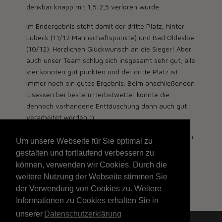
denkbar knapp mit 1,5:2,5 verloren wurde.
Im Endergebnis steht damit der dritte Platz, hinter
Lübeck (11/12 Mannschaftspunkte) und Bad Oldesloe
(10/12). Herzlichen Glückwunsch an die Sieger! Aber
auch unser Team schlug sich insgesamt sehr gut, alle
vier konnten gut punkten und der dritte Platz ist
immer noch ein gutes Ergebnis. Beim anschließenden
Eisessen bei bestem Herbstwetter konnte die
dennoch vorhandene Enttäuschung dann auch gut
verarbeitet werden :)
Vielen Dank an die Schachjugend Schleswig-Holstein
Um unsere Webseite für Sie optimal zu
für die Unterstützung bei der Organisation des
gestalten und fortlaufend verbessern zu
Turniers. Alle Ergebnisse sind
hier
zu finden.
können, verwenden wir Cookies. Durch die
weitere Nutzung der Webseite stimmen Sie
Erstellt: 27. September 2025
der Verwendung von Cookies zu. Weitere
Informationen zu Cookies erhalten Sie in
unserer
Datenschutzerklärung