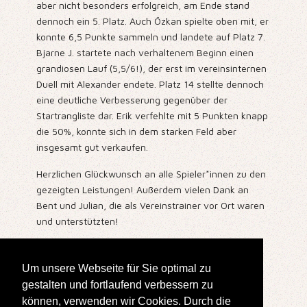
aber nicht besonders erfolgreich, am Ende stand
dennoch ein 5. Platz. Auch Özkan spielte oben mit, er
konnte 6,5 Punkte sammeln und landete auf Platz 7.
Bjarne J. startete nach verhaltenem Beginn einen
grandiosen Lauf (5,5/6!), der erst im vereinsinternen
Duell mit Alexander endete. Platz 14 stellte dennoch
eine deutliche Verbesserung gegenüber der
Startrangliste dar. Erik verfehlte mit 5 Punkten knapp
die 50%, konnte sich in dem starken Feld aber
insgesamt gut verkaufen.
Herzlichen Glückwunsch an alle Spieler*innen zu den
gezeigten Leistungen! Außerdem vielen Dank an
Bent und Julian, die als Vereinstrainer vor Ort waren
und unterstützten!
Alle Ergebnisse können über
diese Seite
erreicht
werden.
Um unsere Webseite für Sie optimal zu
gestalten und fortlaufend verbessern zu
Erstellt: 12. Juli 2025
können, verwenden wir Cookies. Durch die