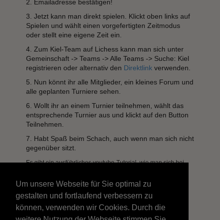
2. Emailadresse bestätigen!
3. Jetzt kann man direkt spielen. Klickt oben links auf
Spielen und wählt einen vorgefertigten Zeitmodus
oder stellt eine eigene Zeit ein.
4. Zum Kiel-Team auf Lichess kann man sich unter
Gemeinschaft -> Teams -> Alle Teams -> Suche: Kiel
registrieren oder alternativ den
Direktlink
verwenden.
5. Nun könnt ihr alle Mitglieder, ein kleines Forum und
alle geplanten Turniere sehen.
6. Wollt ihr an einem Turnier teilnehmen, wählt das
entsprechende Turnier aus und klickt auf den Button
Teilnehmen.
7. Habt Spaß beim Schach, auch wenn man sich nicht
gegenüber sitzt.
Es gibt ein ausführliches youtube-Tutorial, wie man sich bei
Lichess anmeldet und einem Team beitritt. Gerne
schaut
hier
mal rein.
Um unsere Webseite für Sie optimal zu
gestalten und fortlaufend verbessern zu
Bei Fragen bitte an
finn.petersen@sk-
doppelbauer.de
oder 01578 0486181 wenden.
können, verwenden wir Cookies. Durch die
weitere Nutzung der Webseite stimmen Sie