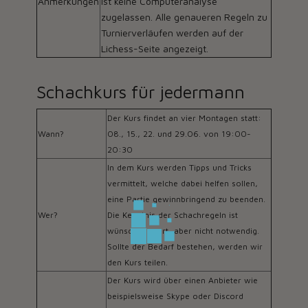
Anmerkungen
ist keine Computeranalyse
zugelassen. Alle genaueren Regeln zu
Turnierverläufen werden auf der
Lichess-Seite angezeigt.
Schachkurs für jedermann
Der Kurs findet an vier Montagen statt:
Wann?
08., 15., 22. und 29.06. von 19:00-
20:30
In dem Kurs werden Tipps und Tricks
vermittelt, welche dabei helfen sollen,
eine Partie gewinnbringend zu beenden.
Wer?
Die Kenntnis der Schachregeln ist
wünschenswert, aber nicht notwendig.
Sollte der Bedarf bestehen, werden wir
den Kurs teilen.
Der Kurs wird über einen Anbieter wie
beispielsweise Skype oder Discord