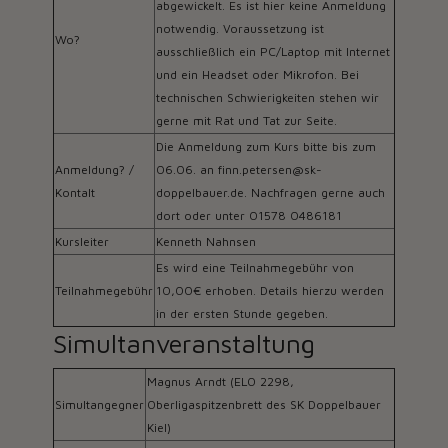
abgewickelt. Es ist hier keine Anmeldung
notwendig. Voraussetzung ist
Wo?
ausschließlich ein PC/Laptop mit Internet
und ein Headset oder Mikrofon. Bei
technischen Schwierigkeiten stehen wir
gerne mit Rat und Tat zur Seite.
Die Anmeldung zum Kurs bitte bis zum
Anmeldung? /
06.06. an
finn.petersen@sk-
Kontalt
doppelbauer.de
. Nachfragen gerne auch
dort oder unter 01578 0486181
Kursleiter
Kenneth Nahnsen
Es wird eine Teilnahmegebühr von
Teilnahmegebühr
10,00€ erhoben. Details hierzu werden
in der ersten Stunde gegeben.
Simultanveranstaltung
Magnus Arndt (ELO 2298,
Simultangegner
Oberligaspitzenbrett des SK Doppelbauer
Kiel)