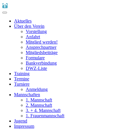
Aktuelles
Über den Verein
Vorstellung
Anfahrt
Mitglied werden!
Ansprechpartner
Mitgliedsbeiträge
Formulare
Bankverbindung
DWZ-Liste
Training
Termine
Turniere
Anmeldung
Mannschaften
1. Mannschaft
2. Mannschaft
3. + 4. Mannschaft
1. Frauenmannschaft
Jugend
Impressum