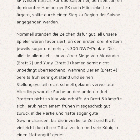
SF Wilstermarsch. Für das Saisonziel, den seit Jahren
dominanten Hamburger SK nach Möglichkeit zu
ärgern, sollte durch einen Sieg zu Beginn der Saison
angegangen werden.
Nominell standen die Zeichen dafür gut, all unsere
Spieler waren favorisiert, an den ersten drei Brettern
jeweils sogar um mehr als 300 DWZ-Punkte. Die
alles in allem sehr souveränen Siege von Alexander
(Brett 2) und Yuriy (Brett 3) kamen somit nicht
unbedingt überraschend, während Darian (Brett 4)
bereits früh sehr gut stand und seinen
Stellungsvorteil recht schnell gekonnt verwertete.
Allerdings war die Sache an den anderen drei
Brettern nicht so klar wie erhofft. An Brett 5 kämpfte
sich Faruk nach einem frühen Missgeschick gut
zurück in die Partie und hatte sogar gute
Gewinnchancen, bis die investierte Zeit und Kraft
vielleicht doch ihren Tribut zollten und sein König in
einen Mattangriff geriet.