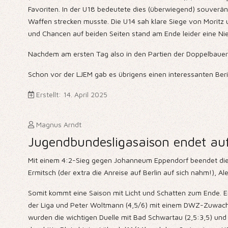
Favoriten. In der U18 bedeutete dies (überwiegend) souverän
Waffen strecken musste. Die U14 sah klare Siege von Moritz
und Chancen auf beiden Seiten stand am Ende leider eine Ni
Nachdem am ersten Tag also in den Partien der Doppelbauern
Schon vor der LJEM gab es übrigens einen interessanten Be
Erstellt: 14. April 2025
Magnus Arndt
Jugendbundesligasaison endet auf
Mit einem 4:2-Sieg gegen Johanneum Eppendorf beendet di
Ermitsch (der extra die Anreise auf Berlin auf sich nahm!),
Somit kommt eine Saison mit Licht und Schatten zum Ende. Ein
der Liga und Peter Woltmann (4,5/6) mit einem DWZ-Zuwachs 
wurden die wichtigen Duelle mit Bad Schwartau (2,5:3,5) u