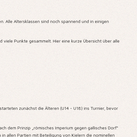
en. Alle Altersklassen sind noch spannend und in einigen
d viele Punkte gesammelt. Hier eine kurze Übersicht über alle
rteten zunächst die Älteren (U14 - U18) ins Turnier, bevor
ach dem Prinzip „römisches Imperium gegen gallisches Dorf“
in allen Partien mit Beteiligung von Kielern die nominellen