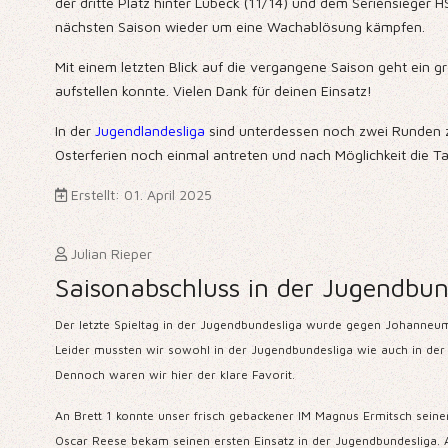
der dritte Platz hinter Lübeck (11/14) und dem Seriensieger
nächsten Saison wieder um eine Wachablösung kämpfen.
Mit einem letzten Blick auf die vergangene Saison geht ein g
aufstellen konnte. Vielen Dank für deinen Einsatz!
In der
Jugendlandesliga
sind unterdessen noch zwei Runden zu
Osterferien noch einmal antreten und nach Möglichkeit die Ta
Erstellt: 01. April 2025
Julian Rieper
Saisonabschluss in der Jugendbun
Der letzte Spieltag in der Jugendbundesliga wurde gegen Johanneu
Leider mussten wir sowohl in der Jugendbundesliga wie auch in der 
Dennoch waren wir hier der klare Favorit.
An Brett 1 konnte unser frisch gebackener IM Magnus Ermitsch sein
Oscar Reese bekam seinen ersten Einsatz in der Jugendbundesliga. 