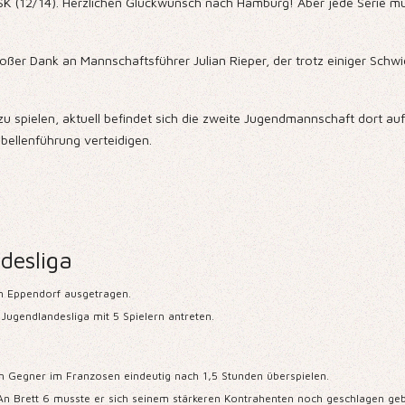
 HSK (12/14). Herzlichen Glückwunsch nach Hamburg! Aber jede Serie 
roßer Dank an Mannschaftsführer Julian Rieper, der trotz einiger Schwi
 spielen, aktuell befindet sich die zweite Jugendmannschaft dort auf
bellenführung verteidigen.
desliga
m Eppendorf ausgetragen.
Jugendlandesliga mit 5 Spielern antreten.
en Gegner im Franzosen eindeutig nach 1,5 Stunden überspielen.
An Brett 6 musste er sich seinem stärkeren Kontrahenten noch geschlagen ge