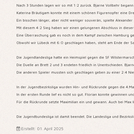
Nach 3 Stunden lagen wir so mit 1:2 zurück. Bjarne Vollbehr began
Katerina Bräutigam konnte mit einem schönen Figurenopfer eine Dre
Ein bisschen länger, aber nicht weniger souverän, spielte Alexande
Mit diesem 4:2 Sieg haben wir einen gelungenen Abschluss in dieser
Eine Überraschung gab es noch in dem Kampf zwischen Hamburg gege
Obwohl wir Lübeck mit 6:0 geschlagen haben, steht am Ende der Sa
Die Jugendlandesliga hatte ein Heimspiel gegen die SF Wilstermarsch
Die Duelle an Brett 2 und 3 endeten friedlich in Unentschieden. B
Die anderen Spieler mussten sich geschlagen geben zu einer 2:4 Nie
In der Jugendbezirksliga wurden Hin- und Rückrunde gegen die 4.Man
In der ersten Runde lief es nicht so gut. Florian konnte gewinnen u
Für die Rückrunde setzte Maximilian ein und gewann. Auch bei Max l
Die Jugendbundesliga ist damit beendet. Die Landesliga und Bezirksl
Erstellt: 01. April 2025