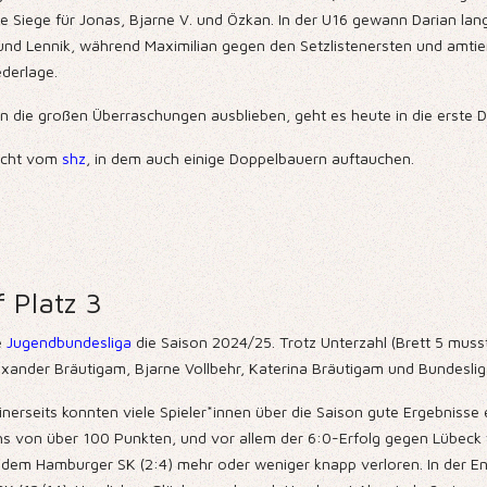
e Siege für Jonas, Bjarne V. und Özkan. In der U16 gewann Darian la
 und Lennik, während Maximilian gegen den Setzlistenersten und amti
ederlage.
 die großen Überraschungen ausblieben, geht es heute in die erste D
richt vom
shz
, in dem auch einige Doppelbauern auftauchen.
 Platz 3
e
Jugendbundesliga
die Saison 2024/25. Trotz Unterzahl (Brett 5 mus
 Alexander Bräutigam, Bjarne Vollbehr, Katerina Bräutigam und Bunde
erseits konnten viele Spieler*innen über die Saison gute Ergebnisse e
von über 100 Punkten, und vor allem der 6:0-Erfolg gegen Lübeck wird
nd dem Hamburger SK (2:4) mehr oder weniger knapp verloren. In der