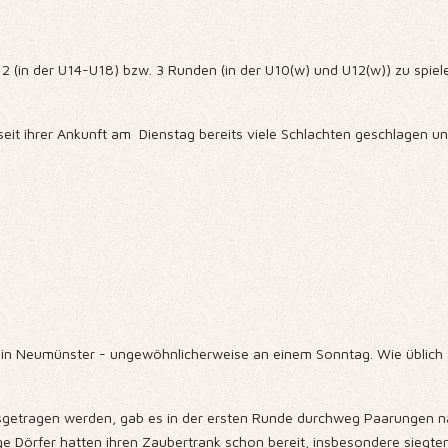
 2 (in der U14-U18) bzw. 3 Runden (in der U10(w) und U12(w)) zu spiel
seit ihrer Ankunft am
Dienstag bereits viele Schlachten geschlagen un
in Neumünster - ungewöhnlicherweise an einem Sonntag. Wie üblich sta
usgetragen werden, gab es in der ersten Runde durchweg Paarungen n
ge Dörfer hatten ihren Zaubertrank schon bereit, insbesondere siegten 