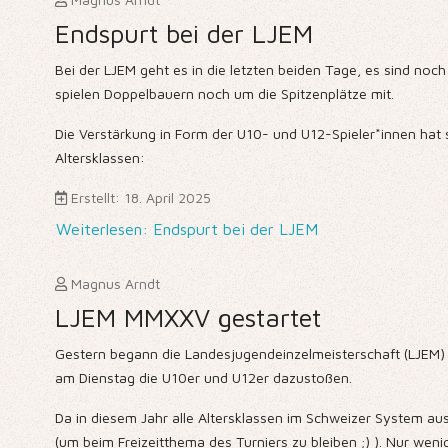
Endspurt bei der LJEM
Bei der LJEM geht es in die letzten beiden Tage, es sind noch
spielen Doppelbauern noch um die Spitzenplätze mit.
Die Verstärkung in Form der U10- und U12-Spieler*innen hat 
Altersklassen:
Erstellt: 18. April 2025
Weiterlesen: Endspurt bei der LJEM
Magnus Arndt
LJEM MMXXV gestartet
Gestern begann die Landesjugendeinzelmeisterschaft (LJEM) 
am Dienstag die U10er und U12er dazustoßen.
Da in diesem Jahr alle Altersklassen im Schweizer System a
(um beim Freizeitthema des Turniers zu bleiben ;) ). Nur weni