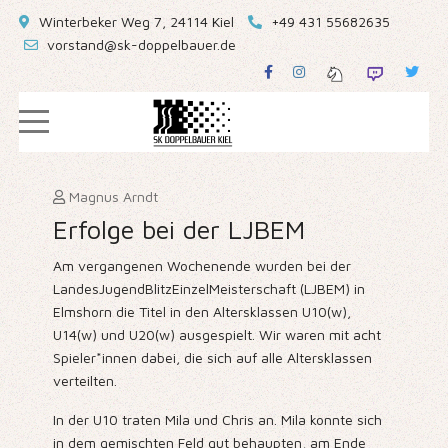
Winterbeker Weg 7, 24114 Kiel
+49 431 55682635
vorstand@sk-doppelbauer.de
Magnus Arndt
Erfolge bei der LJBEM
Am vergangenen Wochenende wurden bei der
LandesJugendBlitzEinzelMeisterschaft (LJBEM) in
Elmshorn die Titel in den Altersklassen U10(w),
U14(w) und U20(w) ausgespielt. Wir waren mit acht
Spieler*innen dabei, die sich auf alle Altersklassen
verteilten.
In der U10 traten Mila und Chris an. Mila konnte sich
in dem gemischten Feld gut behaupten, am Ende