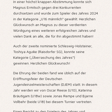
In einer höchst knappen Abstimmung konnte sich
Magnus Ermitsch gegen drei Konkurrenten
durchsetzen und wurde zum Spieler des Jahres 2024
in der Kategorie „U16 männlich“ gewählt. Herzlichen
Glückwunsch an Magnus zu dieser verdienten
Würdigung eines weiteren erfolgreichen Jahres und
vielen Dank an alle, die für ihn abgestimmt haben!
Auch der zweite nominierte Schleswig-Holsteiner,
Toshiya Aguike (Raisdorfer SG), konnte seine
Kategorie („Überraschung des Jahres“)
gewinnen. Herzlichen Glückwunsch!
Die Ehrung der beiden fand wie üblich auf der
Eröffnungsfeier der Deutschen
Jugendeinzelmeisterschaften (DJEM) statt. In diesem
Jahr werden wir von Oscar Reese (U10), Katerina
Bräutigam (U18w) sowie Jonas Rempe und Bjarne
Vollbehr (beide U18) bei diesem Turnier vertreten.
Einen Bericht zu den Spielern des Jahres und