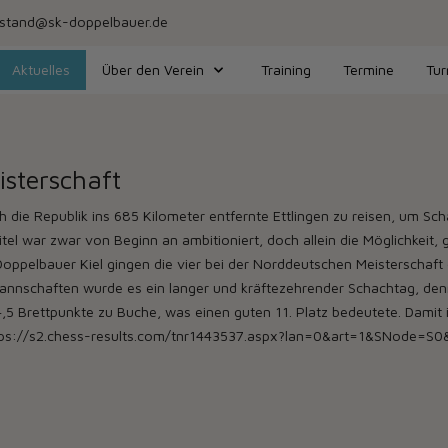
stand@sk-doppelbauer.de
Aktuelles
Über den Verein
Training
Termine
Tur
sterschaft
ch die Republik ins 685 Kilometer entfernte Ettlingen zu reisen, um S
el war zwar von Beginn an ambitioniert, doch allein die Möglichkeit,
ppelbauer Kiel gingen die vier bei der Norddeutschen Meisterschaft qu
 Mannschaften wurde es ein langer und kräftezehrender Schachtag, de
 Brettpunkte zu Buche, was einen guten 11. Platz bedeutete. Damit 
 https://s2.chess-results.com/tnr1443537.aspx?lan=0&art=1&SNode=S0