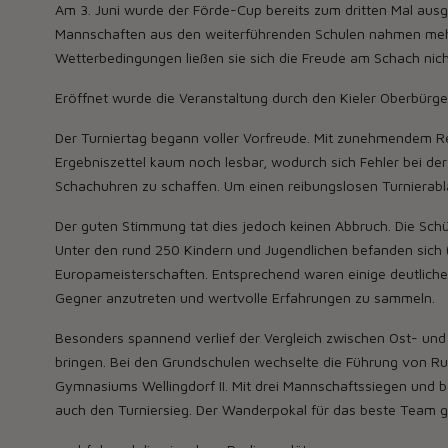
Am 3. Juni wurde der Förde-Cup bereits zum dritten Mal aus
Mannschaften aus den weiterführenden Schulen nahmen mehr al
Wetterbedingungen ließen sie sich die Freude am Schach nic
Eröffnet wurde die Veranstaltung durch den Kieler Oberbürger
Der Turniertag begann voller Vorfreude. Mit zunehmendem R
Ergebniszettel kaum noch lesbar, wodurch sich Fehler bei de
Schachuhren zu schaffen. Um einen reibungslosen Turnierablau
Der guten Stimmung tat dies jedoch keinen Abbruch. Die Schü
Unter den rund 250 Kindern und Jugendlichen befanden sich
Europameisterschaften. Entsprechend waren einige deutliche 
Gegner anzutreten und wertvolle Erfahrungen zu sammeln.
Besonders spannend verlief der Vergleich zwischen Ost- und
bringen. Bei den Grundschulen wechselte die Führung von Ru
Gymnasiums Wellingdorf II. Mit drei Mannschaftssiegen und 
auch den Turniersieg. Der Wanderpokal für das beste Team g