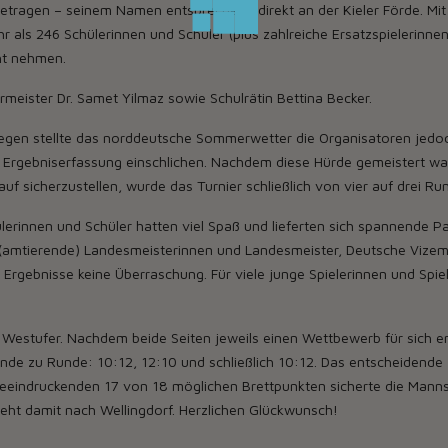
getragen – seinem Namen entsprechend direkt an der Kieler Förde. M
s 246 Schülerinnen und Schüler (plus zahlreiche Ersatzspielerinnen u
ht nehmen.
meister Dr. Samet Yilmaz sowie Schulrätin Bettina Becker.
egen stellte das norddeutsche Sommerwetter die Organisatoren jedoc
r Ergebniserfassung einschlichen. Nachdem diese Hürde gemeistert war
f sicherzustellen, wurde das Turnier schließlich von vier auf drei Ru
lerinnen und Schüler hatten viel Spaß und lieferten sich spannende Pa
 (amtierende) Landesmeisterinnen und Landesmeister, Deutsche Vize
Ergebnisse keine Überraschung. Für viele junge Spielerinnen und Spiel
 Westufer. Nachdem beide Seiten jeweils einen Wettbewerb für sich en
nde zu Runde: 10:12, 12:10 und schließlich 10:12. Das entscheidende
beeindruckenden 17 von 18 möglichen Brettpunkten sicherte die Manns
eht damit nach Wellingdorf. Herzlichen Glückwunsch!