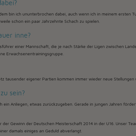
dabei?
dem bin ich ununterbrochen dabei, auch wenn ich in meinem ersten Tur
erweile schon ein paar Jahrzehnte Schach zu spielen.
auer inne?
führer einer Mannschaft, die je nach Stärke der Ligen zwischen Landes
 eine Erwachsenentrainingsgruppe.
Trotz tausender eigener Partien kommen immer wieder neue Stellungen 
 zu sein?
ich ein Anliegen, etwas zurückzugeben. Gerade in jungen Jahren förder
r der Gewinn der Deutschen Meisterschaft 2014 in der U16. Unser Team
iner damals einiges an Geduld abverlangt.