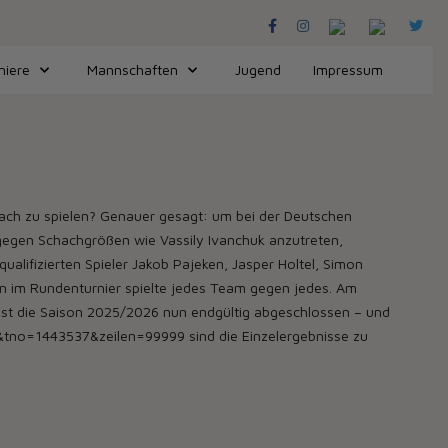
niere
Mannschaften
Jugend
Impressum
chach zu spielen? Genauer gesagt: um bei der Deutschen
 gegen Schachgrößen wie Vassily Ivanchuk anzutreten,
alifizierten Spieler Jakob Pajeken, Jasper Holtel, Simon
nn im Rundenturnier spielte jedes Team gegen jedes. Am
ist die Saison 2025/2026 nun endgültig abgeschlossen – und
&tno=1443537&zeilen=99999 sind die Einzelergebnisse zu