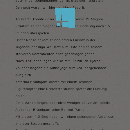
auch in der Jugendlandesliga mit 5 Spielern antreten.
Dennoch waren wir hier der klare Favorit.
An Brett 1 konnte unser frisch gebackener IM Magnus
Ermitsch seinen Gegner im Franzosen eindeutig nach 1,5
Stunden überspielen.
Oscar Reese bekam seinen ersten Einsatz in der
Jugendbundesliga. An Brett 6 musste er sich seinem
stärkeren Kontrahenten noch geschlagen geben.
Nach 3 Stunden lagen wir so mit 1:2 zurück. Bjarne
Vollbehr begann die Aufholjagd zum vorübergehenden
Ausgleich.
Katerina Bräutigam konnte mit einem schönen
Figurenopfer eine Dreiviertelstunde später die Führung
holen.
Ein bisschen länger, aber nicht weniger souverän, spielte
Alexander Bräutigam seine Benoni-Partie.
Mit diesem 4:2 Sieg haben wir einen gelungenen Abschluss
in dieser Saison geschafft.