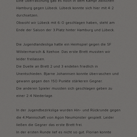
Eine Überraschung gab es noch in dem Kampf zwischen
Hamburg gegen Lübeck. Lübeck konnte sich hier mit 4:2
durchsetzen.
Obwohl wir Lübeck mit 6:0 geschlagen haben, steht am
Ende der Saison der 3.Platz hinter Hamburg und Lübeck.
Die Jugendlandesliga hatte ein Heimspiel gegen die SF
Wilstermarsch & Itzehoe. Das erste Brett mussten wir
leider freilassen.
Die Duelle an Brett 2 und 3 endeten friedlich in
Unentschieden. Bjarne Johannsen konnte überraschen und
gewann gegen den 150 Punkte stärkeren Gegner.
Die anderen Spieler mussten sich geschlagen geben zu
einer 2:4 Niederlage.
In der Jugendbezirksliga wurden Hin- und Rückrunde gegen
die 4.Mannschaft von Agon Neumünster gespielt. Leider
ließen die Gegner das erste Brett frei.
In der ersten Runde lief es nicht so gut. Florian konnte