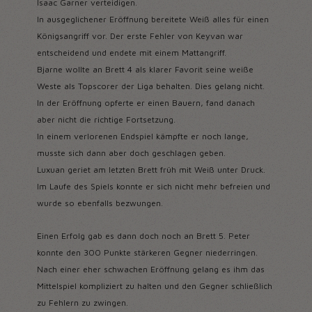
Isaac Garner verteidigen.
In ausgeglichener Eröffnung bereitete Weiß alles für einen
Königsangriff vor. Der erste Fehler von Keyvan war
entscheidend und endete mit einem Mattangriff.
Bjarne wollte an Brett 4 als klarer Favorit seine weiße
Weste als Topscorer der Liga behalten. Dies gelang nicht.
In der Eröffnung opferte er einen Bauern, fand danach
aber nicht die richtige Fortsetzung.
In einem verlorenen Endspiel kämpfte er noch lange,
musste sich dann aber doch geschlagen geben.
Luxuan geriet am letzten Brett früh mit Weiß unter Druck.
Im Laufe des Spiels konnte er sich nicht mehr befreien und
wurde so ebenfalls bezwungen.
Einen Erfolg gab es dann doch noch an Brett 5. Peter
konnte den 300 Punkte stärkeren Gegner niederringen.
Nach einer eher schwachen Eröffnung gelang es ihm das
Mittelspiel kompliziert zu halten und den Gegner schließlich
zu Fehlern zu zwingen.