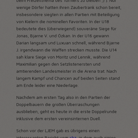
beim Freizeitthema des Turniers zu bleiben ;) ). Nur
wenige Dörfer hatten ihren Zaubertrank schon bereit,
insbesondere siegten in allen Partien mit Beteiligung
von Kielern die nominellen Favoriten. In der U18
bedeutete dies (überwiegend) souveräne Siege für
Jonas, Bjarne V. und Özkan. In der U16 gewann
Darian langsam und Luxuan schnell, während Bjarne
J. irgendwann die Waffen strecken musste. Die U14
sah klare Siege von Moritz und Lennik, während
Maximilian gegen den Setzlistenersten und
amtierenden Landesmeister in die Arena trat. Nach
langem Kampf und Chancen auf beiden Seiten stand
am Ende leider eine Niederlage.
Nachdem am ersten Tag also in den Partien der
Doppelbauern die großen Überraschungen
ausblieben, geht es heute in die erste Doppelrunde
inklusive dem ersten vereinsinternen Duell.
Schon vor der LJEM gab es übrigens einen
interessanten Bericht vom
shz
, in dem auch einige