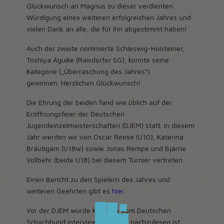
Glückwunsch an Magnus zu dieser verdienten
Würdigung eines weiteren erfolgreichen Jahres und
vielen Dank an alle, die für ihn abgestimmt haben!
Auch der zweite nominierte Schleswig-Holsteiner,
Toshiya Aguike (Raisdorfer SG), konnte seine
Kategorie („Überraschung des Jahres“)
gewinnen. Herzlichen Glückwunsch!
Die Ehrung der beiden fand wie üblich auf der
Eröffnungsfeier der Deutschen
Jugendeinzelmeisterschaften (DJEM) statt. In diesem
Jahr werden wir von Oscar Reese (U10), Katerina
Bräutigam (U18w) sowie Jonas Rempe und Bjarne
Vollbehr (beide U18) bei diesem Turnier vertreten.
Einen Bericht zu den Spielern des Jahres und
weiteren Geehrten gibt es
hier
.
Vor der DJEM wurde Katerina vom Deutschen
Schachbund interviewt, wie
hier
nachzulesen ist.