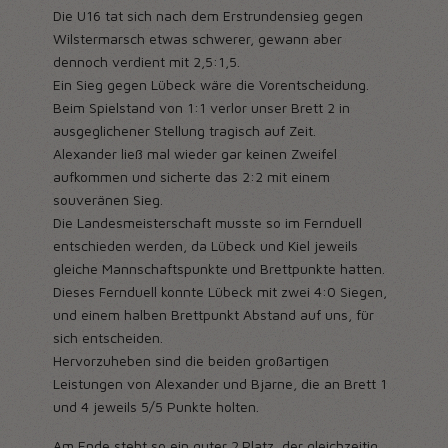
Die U16 tat sich nach dem Erstrundensieg gegen
Wilstermarsch etwas schwerer, gewann aber
dennoch verdient mit 2,5:1,5.
Ein Sieg gegen Lübeck wäre die Vorentscheidung.
Beim Spielstand von 1:1 verlor unser Brett 2 in
ausgeglichener Stellung tragisch auf Zeit.
Alexander ließ mal wieder gar keinen Zweifel
aufkommen und sicherte das 2:2 mit einem
souveränen Sieg.
Die Landesmeisterschaft musste so im Fernduell
entschieden werden, da Lübeck und Kiel jeweils
gleiche Mannschaftspunkte und Brettpunkte hatten.
Dieses Fernduell konnte Lübeck mit zwei 4:0 Siegen,
und einem halben Brettpunkt Abstand auf uns, für
sich entscheiden.
Hervorzuheben sind die beiden großartigen
Leistungen von Alexander und Bjarne, die an Brett 1
und 4 jeweils 5/5 Punkte holten.
Am Ende steht so ein guter 2.Platz, der gleichzeitig