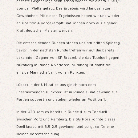
nächste Gegner Ingelheim schon wieder mit einem 3,5:0,5
von der Platte gefegt.
Das Ergebnis wird langsam zur
Gewohnheit. Mit diesen Ergebnissen haben wir uns wieder
an Position 4 vorgekämpft und können noch aus eigener
Kraft deutscher Meister werden.
Die entscheidenden Runden stehen uns am dritten Spieltag
bevor. In der nächsten Runde treffen wir auf die bereits
bekannten Gegner von SF Brackel,
die das Topduell gegen
Nürnberg in Runde 4 verloren. Nürnberg ist damit die
einzige Mannschaft mit vollen Punkten.
Lübeck in der U14 tat es uns gleich nach dem
überraschenden Punktverlust in Runde 1 und gewann alle
Partien souverän und stehen wieder an Position 1.
In der U20 kam es bereits in Runde 4 zum Topduell
zwischen Porz und Hamburg. Die SG Porz konnte dieses
Duell knapp mit 3,5:2,5 gewinnen und sorgt so für eine
kleinen Vorentscheidung.