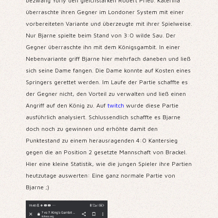
bezwang Yuriy den gleichstarken Robert Prieb. Katerina
überraschte ihren Gegner im Londoner System mit einer
vorbereiteten Variante und überzeugte mit ihrer Spielweise.
Nur Bjarne spielte beim Stand von 3:0 wilde Sau. Der
Gegner überraschte ihn mit dem Königsgambit. In einer
Nebenvariante griff Bjarne hier mehrfach daneben und ließ
sich seine Dame fangen. Die Dame konnte auf Kosten eines
Springers gerettet werden. Im Laufe der Partie schaffte es
der Gegner nicht, den Vorteil zu verwalten und ließ einen
Angriff auf den König zu. Auf
twitch
wurde diese Partie
ausführlich analysiert. Schlussendlich schaffte es Bjarne
doch noch zu gewinnen und erhöhte damit den
Punktestand zu einem herausragenden 4:0 Kantersieg
gegen die an Position 2 gesetzte Mannschaft von Brackel.
Hier eine kleine Statistik, wie die jungen Spieler ihre Partien
heutzutage auswerten: Eine ganz normale Partie von
Bjarne ;)