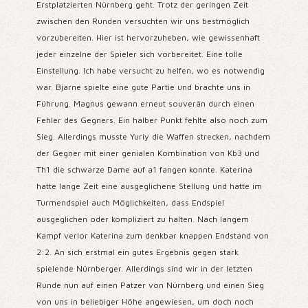
Erstplatzierten Nürnberg geht. Trotz der geringen Zeit
zwischen den Runden versuchten wir uns bestmöglich
vorzubereiten. Hier ist hervorzuheben, wie gewissenhaft
jeder einzelne der Spieler sich vorbereitet. Eine tolle
Einstellung. Ich habe versucht zu helfen, wo es notwendig
war. Bjarne spielte eine gute Partie und brachte uns in
Führung. Magnus gewann erneut souverän durch einen
Fehler des Gegners. Ein halber Punkt fehlte also noch zum
Sieg. Allerdings musste Yuriy die Waffen strecken, nachdem
der Gegner mit einer genialen Kombination von Kb3 und
Th1 die schwarze Dame auf a1 fangen konnte. Katerina
hatte lange Zeit eine ausgeglichene Stellung und hatte im
Turmendspiel auch Möglichkeiten, dass Endspiel
ausgeglichen oder kompliziert zu halten. Nach langem
Kampf verlor Katerina zum denkbar knappen Endstand von
2:2. An sich erstmal ein gutes Ergebnis gegen stark
spielende Nürnberger. Allerdings sind wir in der letzten
Runde nun auf einen Patzer von Nürnberg und einen Sieg
von uns in beliebiger Höhe angewiesen, um doch noch