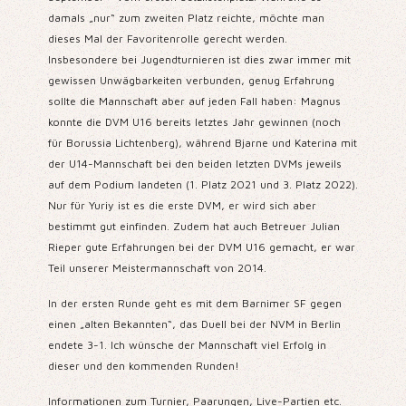
damals „nur“ zum zweiten Platz reichte, möchte man
dieses Mal der Favoritenrolle gerecht werden.
Insbesondere bei Jugendturnieren ist dies zwar immer mit
gewissen Unwägbarkeiten verbunden, genug Erfahrung
sollte die Mannschaft aber auf jeden Fall haben: Magnus
konnte die DVM U16 bereits letztes Jahr gewinnen (noch
für Borussia Lichtenberg), während Bjarne und Katerina mit
der U14-Mannschaft bei den beiden letzten DVMs jeweils
auf dem Podium landeten (1. Platz 2021 und 3. Platz 2022).
Nur für Yuriy ist es die erste DVM, er wird sich aber
bestimmt gut einfinden. Zudem hat auch Betreuer Julian
Rieper gute Erfahrungen bei der DVM U16 gemacht, er war
Teil unserer Meistermannschaft von 2014.
In der ersten Runde geht es mit dem Barnimer SF gegen
einen „alten Bekannten“, das Duell bei der NVM in Berlin
endete 3-1. Ich wünsche der Mannschaft viel Erfolg in
dieser und den kommenden Runden!
Informationen zum Turnier, Paarungen, Live-Partien etc.