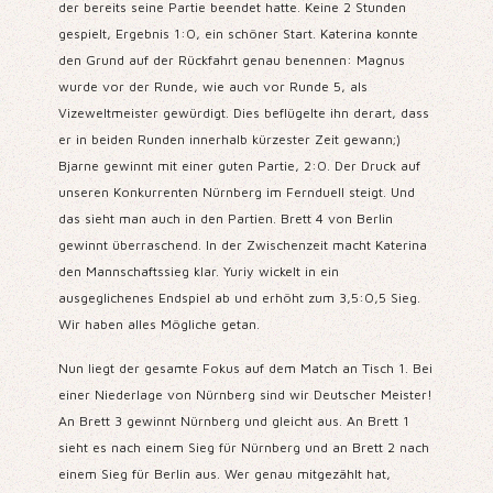
der bereits seine Partie beendet hatte. Keine 2 Stunden
gespielt, Ergebnis 1:0, ein schöner Start. Katerina konnte
den Grund auf der Rückfahrt genau benennen: Magnus
wurde vor der Runde, wie auch vor Runde 5, als
Vizeweltmeister gewürdigt. Dies beflügelte ihn derart, dass
er in beiden Runden innerhalb kürzester Zeit gewann;)
Bjarne gewinnt mit einer guten Partie, 2:0. Der Druck auf
unseren Konkurrenten Nürnberg im Fernduell steigt. Und
das sieht man auch in den Partien. Brett 4 von Berlin
gewinnt überraschend. In der Zwischenzeit macht Katerina
den Mannschaftssieg klar. Yuriy wickelt in ein
ausgeglichenes Endspiel ab und erhöht zum 3,5:0,5 Sieg.
Wir haben alles Mögliche getan.
Nun liegt der gesamte Fokus auf dem Match an Tisch 1. Bei
einer Niederlage von Nürnberg sind wir Deutscher Meister!
An Brett 3 gewinnt Nürnberg und gleicht aus. An Brett 1
sieht es nach einem Sieg für Nürnberg und an Brett 2 nach
einem Sieg für Berlin aus. Wer genau mitgezählt hat,