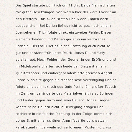
Das Spiel startete pünktlich um 11 Uhr. Beide Mannschaften
mit guten Besetzungen. Wir waren hier der klare Favorit an
den Brettern 1 bis 4, an Brett 5 und 6 den Zahlen nach
ausgeglichen. Bei Darian lief es nicht so gut, nach einem
übersehenen Trick folgte direkt ein zweiter Fehler. Dieser
war entscheidend und Darian geriet in ein verlorenes
Endspiel. Bei Faruk lief es in der Eröffnung auch nicht so
gut und er stand früh unter Druck. Jonas R. und Yuriy
spielten gut. Nach Fehlern der Gegner in der Eröffnung und
im Mittelspiel sicherten sich beide den Sieg mit einem
Qualitätsopfer und einhergehendem erfolgreichen Angriff.
Jonas S. spielte gegen die französische Verteidigung und es
folgte eine sehr taktisch geprägte Partie. Ein großer Tausch
im Zentrum veränderte das Materialverhältnis zu Springer
und Läufer gegen Turm und zwei Bauern. Jonas‘ Gegner
konnte seine Bauern nicht in Bewegung bringen und
rochierte in die falsche Richtung. In der Folge konnte sich
Jonas S. mit einer schönen Angriffspartie durchsetzen.
Faruk stand mittlerweile auf verlorenem Posten kurz vor