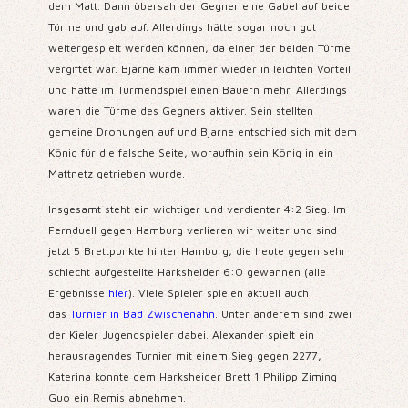
dem Matt. Dann übersah der Gegner eine Gabel auf beide
Türme und gab auf. Allerdings hätte sogar noch gut
weitergespielt werden können, da einer der beiden Türme
vergiftet war. Bjarne kam immer wieder in leichten Vorteil
und hatte im Turmendspiel einen Bauern mehr. Allerdings
waren die Türme des Gegners aktiver. Sein stellten
gemeine Drohungen auf und Bjarne entschied sich mit dem
König für die falsche Seite, woraufhin sein König in ein
Mattnetz getrieben wurde.
Insgesamt steht ein wichtiger und verdienter 4:2 Sieg. Im
Fernduell gegen Hamburg verlieren wir weiter und sind
jetzt 5 Brettpunkte hinter Hamburg, die heute gegen sehr
schlecht aufgestellte Harksheider 6:0 gewannen (alle
Ergebnisse
hier
). Viele Spieler spielen aktuell auch
das
Turnier in Bad Zwischenahn
. Unter anderem sind zwei
der Kieler Jugendspieler dabei. Alexander spielt ein
herausragendes Turnier mit einem Sieg gegen 2277,
Katerina konnte dem Harksheider Brett 1 Philipp Ziming
Guo ein Remis abnehmen.