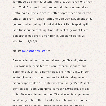
kommt so zu einem Endstand von 2:2. Das reicht uns nicht
zum Titel. Doch es kommt anders. Mit der verzweifelten
Hoffnung die Partie noch zu retten, opfert der Spieler von
Empor an Brett 1 einen Turm und versucht Dauerschach zu
geben. Und es gelingt: Es wird sich auf Remis geeinigt!!!
Eine Riesenüberraschung. Und tatsächlich gewinnt kurze
Zeit später das Brett 2 von Berlin. Endstand Berlin vs.
Nürnberg: 2,5:1,5.
Kiel ist
Deutscher Meister
!!!
Dies wurde bei dem nahen Italiener gebührend gefeiert.
Glückwünsche erhielten wir von unseren Gönnern aus
Berlin und auch TuRa Harksheide, die in der U16w in der
letzten Runde noch den nominell stärksten Gegner und
einen respektablen 15. Platz erzielten. Ein großer Respekt
geht an das Team von Noris-Tarrasch Nürnberg, die ein
tolles Turnier spielten und den Titel dieses Jahr genauso
verdient gehabt hätten. Es ist jedes Jahr wieder spannend,
wie am Ende wenige Partien entscheiden. In Runde 6