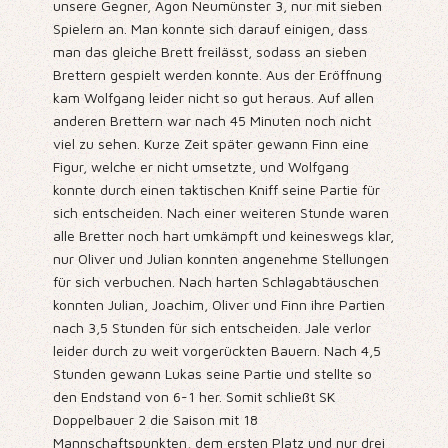
unsere Gegner, Agon Neumünster 3, nur mit sieben
Spielern an. Man konnte sich darauf einigen, dass
man das gleiche Brett freilässt, sodass an sieben
Brettern gespielt werden konnte. Aus der Eröffnung
kam Wolfgang leider nicht so gut heraus. Auf allen
anderen Brettern war nach 45 Minuten noch nicht
viel zu sehen. Kurze Zeit später gewann Finn eine
Figur, welche er nicht umsetzte, und Wolfgang
konnte durch einen taktischen Kniff seine Partie für
sich entscheiden. Nach einer weiteren Stunde waren
alle Bretter noch hart umkämpft und keineswegs klar,
nur Oliver und Julian konnten angenehme Stellungen
für sich verbuchen. Nach harten Schlagabtäuschen
konnten Julian, Joachim, Oliver und Finn ihre Partien
nach 3,5 Stunden für sich entscheiden. Jale verlor
leider durch zu weit vorgerückten Bauern. Nach 4,5
Stunden gewann Lukas seine Partie und stellte so
den Endstand von 6-1 her. Somit schließt SK
Doppelbauer 2 die Saison mit 18
Mannschaftspunkten, dem ersten Platz und nur drei