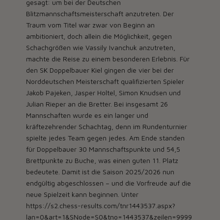
gesagt: um bei der Deutschen
Blitzmannschaftsmeisterschaft anzutreten. Der
Traum vom Titel war zwar von Beginn an
ambitioniert, doch allein die Möglichkeit, gegen
Schachgrößen wie Vassily Ivanchuk anzutreten,
machte die Reise zu einem besonderen Erlebnis. Für
den SK Doppelbauer Kiel gingen die vier bei der
Norddeutschen Meisterschaft qualifizierten Spieler
Jakob Pajeken, Jasper Holtel, Simon Knudsen und
Julian Rieper an die Bretter. Bei insgesamt 26
Mannschaften wurde es ein langer und
kräftezehrender Schachtag, denn im Rundenturnier
spielte jedes Team gegen jedes. Am Ende standen
für Doppelbauer 30 Mannschaftspunkte und 54,5
Brettpunkte zu Buche, was einen guten 11. Platz
bedeutete. Damit ist die Saison 2025/2026 nun
endgültig abgeschlossen – und die Vorfreude auf die
neue Spielzeit kann beginnen. Unter
https://s2.chess-results.com/tnr1443537.aspx?
lan=0&art=1&SNode=S0&tno=1443537&zeilen=9999