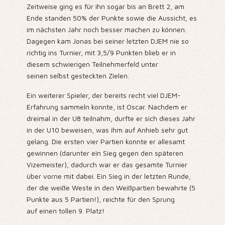
Zeitweise ging es für ihn sogar bis an Brett 2, am
Ende standen 50% der Punkte sowie die Aussicht, es
im nächsten Jahr noch besser machen zu können.
Dagegen kam Jonas bei seiner letzten DJEM nie so
richtig ins Turnier, mit 3,5/9 Punkten blieb er in
diesem schwierigen Teilnehmerfeld unter
seinen selbst gesteckten Zielen.
Ein weiterer Spieler, der bereits recht viel DJEM-
Erfahrung sammeln konnte, ist Oscar. Nachdem er
dreimal in der U8 teilnahm, durfte er sich dieses Jahr
in der U10 beweisen, was ihm auf Anhieb sehr gut
gelang. Die ersten vier Partien konnte er allesamt
gewinnen (darunter ein Sieg gegen den späteren
Vizemeister), dadurch war er das gesamte Turnier
über vorne mit dabei. Ein Sieg in der letzten Runde,
der die weiße Weste in den Weißpartien bewahrte (5
Punkte aus 5 Partien!), reichte für den Sprung
auf einen tollen 9. Platz!