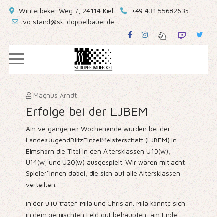
Winterbeker Weg 7, 24114 Kiel
+49 431 55682635
vorstand@sk-doppelbauer.de
Magnus Arndt
Erfolge bei der LJBEM
Am vergangenen Wochenende wurden bei der
LandesJugendBlitzEinzelMeisterschaft (LJBEM) in
Elmshorn die Titel in den Altersklassen U10(w),
U14(w) und U20(w) ausgespielt. Wir waren mit acht
Spieler*innen dabei, die sich auf alle Altersklassen
verteilten.
In der U10 traten Mila und Chris an. Mila konnte sich
in dem gemischten Feld gut behaupten, am Ende