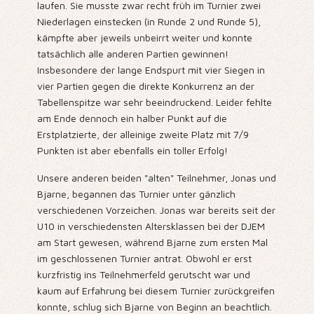
laufen. Sie musste zwar recht früh im Turnier zwei
Niederlagen einstecken (in Runde 2 und Runde 5),
kämpfte aber jeweils unbeirrt weiter und konnte
tatsächlich alle anderen Partien gewinnen!
Insbesondere der lange Endspurt mit vier Siegen in
vier Partien gegen die direkte Konkurrenz an der
Tabellenspitze war sehr beeindruckend. Leider fehlte
am Ende dennoch ein halber Punkt auf die
Erstplatzierte, der alleinige zweite Platz mit 7/9
Punkten ist aber ebenfalls ein toller Erfolg!
Unsere anderen beiden "alten" Teilnehmer, Jonas und
Bjarne, begannen das Turnier unter gänzlich
verschiedenen Vorzeichen. Jonas war bereits seit der
U10 in verschiedensten Altersklassen bei der DJEM
am Start gewesen, während Bjarne zum ersten Mal
im geschlossenen Turnier antrat. Obwohl er erst
kurzfristig ins Teilnehmerfeld gerutscht war und
kaum auf Erfahrung bei diesem Turnier zurückgreifen
konnte, schlug sich Bjarne von Beginn an beachtlich.