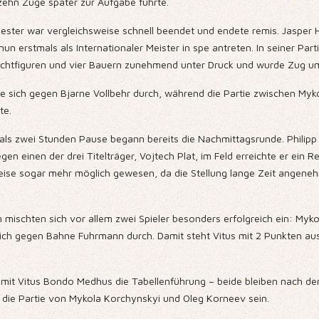
 zehn Züge später zur Aufgabe führte.
ster war vergleichsweise schnell beendet und endete remis. Jasper H
n erstmals als Internationaler Meister in spe antreten. In seiner Par
Leichtfiguren und vier Bauern zunehmend unter Druck und wurde Zug um
e sich gegen Bjarne Vollbehr durch, während die Partie zwischen Myk
te.
 als zwei Stunden Pause begann bereits die Nachmittagsrunde. Philipp
gen einen der drei Titelträger, Vojtech Plat, im Feld erreichte er ein
ise sogar mehr möglich gewesen, da die Stellung lange Zeit angeneh
mischten sich vor allem zwei Spieler besonders erfolgreich ein: Myk
ch gegen Bahne Fuhrmann durch. Damit steht Vitus mit 2 Punkten aus 
 mit Vitus Bondo Medhus die Tabellenführung – beide bleiben nach de
 die Partie von Mykola Korchynskyi und Oleg Korneev sein.