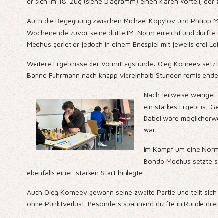
er sich im 18. Zug (siehe Diagramm) einen klaren Vorteil, der
Auch die Begegnung zwischen Michael Kopylov und Philipp Me
Wochenende zuvor seine dritte IM-Norm erreicht und durfte nu
Medhus geriet er jedoch in einem Endspiel mit jeweils drei 
Weitere Ergebnisse der Vormittagsrunde: Oleg Korneev setzt
Bahne Fuhrmann nach knapp viereinhalb Stunden remis ende
Nach teilweise weniger
ein starkes Ergebnis: Ge
Dabei wäre möglicherwe
war.
Im Kampf um eine Norm 
Bondo Medhus setzte si
ebenfalls einen starken Start hinlegte.
Auch Oleg Korneev gewann seine zweite Partie und teilt sich
ohne Punktverlust. Besonders spannend dürfte in Runde drei