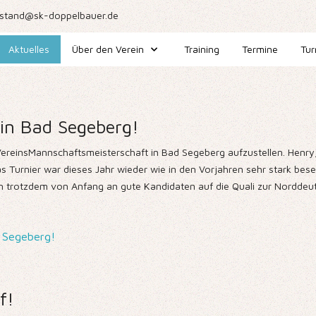
stand@sk-doppelbauer.de
Aktuelles
Über den Verein
Training
Termine
Tur
 in Bad Segeberg!
reinsMannschaftsmeisterschaft in Bad Segeberg aufzustellen. Henry, Fi
Das Turnier war dieses Jahr wieder wie in den Vorjahren sehr stark b
n trotzdem von Anfang an gute Kandidaten auf die Quali zur Norddeu
d Segeberg!
f!