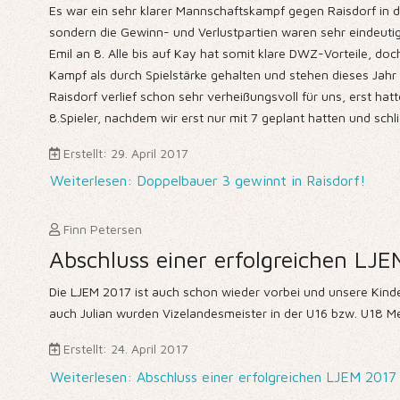
Es war ein sehr klarer Mannschaftskampf gegen Raisdorf in de
sondern die Gewinn- und Verlustpartien waren sehr eindeutig. 
Emil an 8. Alle bis auf Kay hat somit klare DWZ-Vorteile, do
Kampf als durch Spielstärke gehalten und stehen dieses Jahr in
Raisdorf verlief schon sehr verheißungsvoll für uns, erst ha
8.Spieler, nachdem wir erst nur mit 7 geplant hatten und schl
Erstellt: 29. April 2017
Weiterlesen: Doppelbauer 3 gewinnt in Raisdorf!
Finn Petersen
Abschluss einer erfolgreichen LJ
Die LJEM 2017 ist auch schon wieder vorbei und unsere Kin
auch Julian wurden Vizelandesmeister in der U16 bzw. U18 Me
Erstellt: 24. April 2017
Weiterlesen: Abschluss einer erfolgreichen LJEM 2017