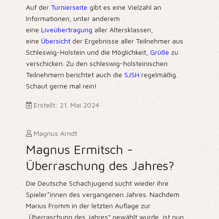
Auf der
Turnierseite
gibt es eine Vielzahl an
Informationen, unter anderem
eine
Liveübertragung
aller Altersklassen,
eine
Übersicht
der Ergebnisse aller Teilnehmer aus
Schleswig-Holstein und die Möglichkeit,
Grüße
zu
verschicken. Zu den schleswig-holsteinischen
Teilnehmern berichtet auch die
SJSH
regelmäßig.
Schaut gerne mal rein!
Erstellt: 21. Mai 2024
Magnus Arndt
Magnus Ermitsch -
Überraschung des Jahres?
Die Deutsche Schachjugend sucht wieder ihre
Spieler*innen des vergangenen Jahres. Nachdem
Marius Fromm in der letzten Auflage
zur
„Überraschung des Jahres“ gewählt wurde
, ist nun