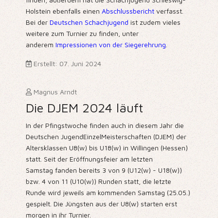
Holstein ebenfalls einen
Abschlussbericht
verfasst.
Bei der
Deutschen Schachjugend
ist zudem vieles
weitere zum Turnier zu finden, unter
anderem
Impressionen von der Siegerehrung
.
Erstellt: 07. Juni 2024
Magnus Arndt
Die DJEM 2024 läuft
In der Pfingstwoche finden auch in diesem Jahr die
Deutschen JugendEinzelMeisterschaften (DJEM) der
Altersklassen U8(w) bis U18(w) in Willingen (Hessen)
statt. Seit der Eröffnungsfeier am letzten
Samstag fanden bereits 3 von 9 (U12(w) - U18(w))
bzw. 4 von 11 (U10(w)) Runden statt, die letzte
Runde wird jeweils am kommenden Samstag (25.05.)
gespielt. Die Jüngsten aus der U8(w) starten erst
morgen in ihr Turnier.