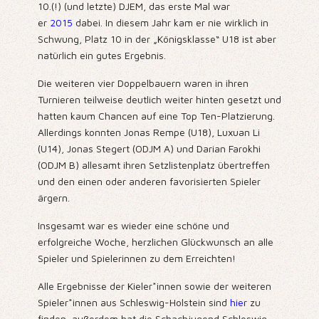
10.(!) (und letzte) DJEM, das erste Mal war
er
2015
dabei. In diesem Jahr kam er nie wirklich in
Schwung, Platz 10 in der „Königsklasse“ U18 ist aber
natürlich ein gutes Ergebnis.
Die weiteren vier Doppelbauern waren in ihren
Turnieren teilweise deutlich weiter hinten gesetzt und
hatten kaum Chancen auf eine Top Ten-Platzierung.
Allerdings konnten Jonas Rempe (U18), Luxuan Li
(U14), Jonas Stegert (ODJM A) und Darian Farokhi
(ODJM B) allesamt ihren Setzlistenplatz übertreffen
und den einen oder anderen favorisierten Spieler
ärgern.
Insgesamt war es wieder eine schöne und
erfolgreiche Woche, herzlichen Glückwunsch an alle
Spieler und Spielerinnen zu dem Erreichten!
Alle Ergebnisse der Kieler*innen sowie der weiteren
Spieler*innen aus Schleswig-Holstein sind
hier
zu
finden, außerdem hat die Schachjugend Schleswig-