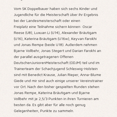
Vom SK Doppelbauer haben sich sechs Kinder und
Jugendliche für die Meisterschaft über ihr Ergebnis
bei der Landesmeisterschaft oder einen
Freiplatz eine Teilnahme sichern können: Oscar
Reese (U8), Luxuan Li (U14), Alexander Bräutigam
(U16), Katerina Bräutigam (U16w), Keyvan Farokhi
und Jonas Rempe (beide U18). Außerdem nehmen
Bjarne Vollbehr, Jonas Stegert und Darian Farokhi an
der parallel ausgetragenen Offenen
DeutschenJuniorenMeisterschaft (ODJM) teil und im
Trainerteam der Schachjugend Schleswig-Holstein
sind mit Benedict Krause, Julian Rieper, Anna-Blume
Giede und mir sind auch einige unserer Vereinstrainer
vor Ort. Nach den bisher gespielten Runden stehen
Jonas Rempe, Katerina Bräutigam und Bjarne
Vollbehr mit je 2,5/3 Punkten in ihren Turnieren am
besten da. Es gibt aber für alle noch genug
Gelegenheiten, Punkte zu sammeln.